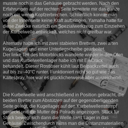
musste noch in das Gehäuse gebracht werden. Nach den
Erfahrungen auf der rechten Seite bereitete mir das ganze
noch ein wenig Kopfzerbrechen. Schließlich konnte man
von der Innenseite keine Kraft aufbringen. Yamaha hatte für
diese Zwecke natürlich ein Spezialwerkzeug zum Einziehen
der Kurbelwelle entwickelt, welches nicht greifbar war.
Alternativ habe ich mit zwei stabielen Brettern, zwei alten
Kugellagern und einer Unterlegscheibe gearbeitet.
Der linke Teil des Motorblocks wanderte wieder in den Ofen
und das Kurbelwellenlager habe ich mit EisCrack
behandelt. Dieser Rostlöser kühlt laut Beipackzettel auch
auf bis zu -40°C runter. Funktioniert nicht so gut wie das
Kältespray, hier war es glücklicherweise aber ausreichend.
Die Kurbelwelle wird anschließend in Position gebracht, die
beiden Bretter zum Abstützen auf der gegenüberligenden
Seite gelegt, die Kugellager auf den Kurbelwellenstumpf
gesteckt und die Mutter des Polrads angezogen. Stück für
Stück bewegt sich dann die Welle samt Lager in das
Gehäuse. Zwischendurch muss man die Distanzmaterialien