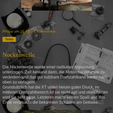
Philipp
um
16:49
1 Kommentar:
Teilen
Nockenwelle
Die Nockenwelle wurde einer radikalen Anpassung
unterzogen. Ziel bestand darin, die Motorcharakteristik zu
verändern und das gut nutzbare Drehzahlband weiter nach
oben zu verlagern.
Grundsätzlich hat die XT unten herum guten Druck, im
mittleren Drehzahlbereich ist sie recht agil und oben herum
wird sie sehr träge. Letzteres macht keinen Spaß und das
Erste verursacht die bekannten Schäden am Getriebe.