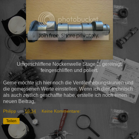
Umgeschliffene Nockenwelle Stage 2, gereinigt,
feingeschliffen und poliert.
Gerne möchte ich hier noch die Ventilerhebungskurven und
die gemessenen Werte einstellen. Wenn ich dies technisch
als auch zeitlich geschaffte habe, erstelle ich noch einen
neuen Beitrag,
Philipp
um
16:34
Keine Kommentare:
Teilen