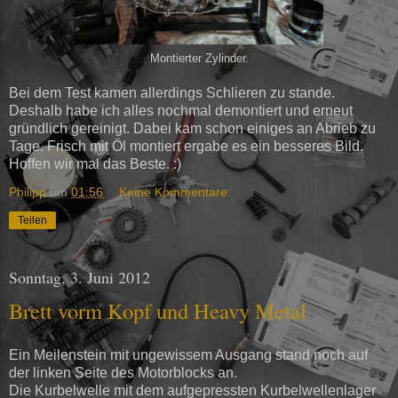
Montierter Zylinder.
Bei dem Test kamen allerdings Schlieren zu stande.
Deshalb habe ich alles nochmal demontiert und erneut
gründlich gereinigt. Dabei kam schon einiges an Abrieb zu
Tage. Frisch mit Öl montiert ergabe es ein besseres Bild.
Hoffen wir mal das Beste. :)
Philipp
um
01:56
Keine Kommentare:
Teilen
Sonntag, 3. Juni 2012
Brett vorm Kopf und Heavy Metal
Ein Meilenstein mit ungewissem Ausgang stand noch auf
der linken Seite des Motorblocks an.
Die Kurbelwelle mit dem aufgepressten Kurbelwellenlager