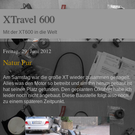
XTravel 600
Mit der XT600 in die Welt
Freitag, 29. Juni 2012
Natur Pur
Am Samstag war die große XT wieder zusammen genagelt.
Alles was den Motor so betreibt und um Ihn herum gebaut ist
hat seinen Platz gefunden. Den geplanten Ölkühler habe ich
leider noch nicht angebaut. Diese Baustelle folgt also noch
zu einem späteren Zeitpunkt.