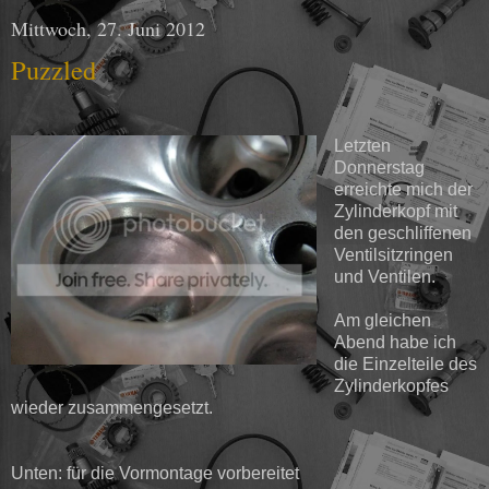
Mittwoch, 27. Juni 2012
Puzzled
Letzten
Donnerstag
erreichte mich der
Zylinderkopf mit
den geschliffenen
Ventilsitzringen
und Ventilen.
Am gleichen
Abend habe ich
die Einzelteile des
Zylinderkopfes
wieder zusammengesetzt.
Unten: für die Vormontage vorbereitet