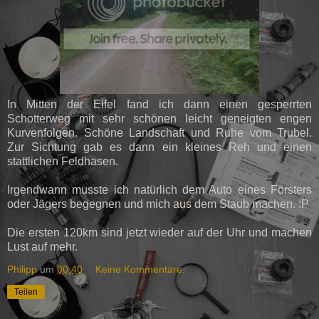
In Mitten der Eifel fand ich dann einen gesperrten
Schotterweg mit sehr schönen leicht geneigten engen
Kurvenfolgen. Schöne Landschaft und Ruhe vom Trubel.
Zur Sichtung gab es dann ein kleines Reh und einen
stattlichen Feldhasen.
Irgendwann musste ich natürlich dem Auto eines Försters
oder Jägers begegnen und mich aus dem Staub machen. :P
Die ersten 120km sind jetzt wieder auf der Uhr und machen
Lust auf mehr.
Philipp
um
00:40
Keine Kommentare:
Teilen