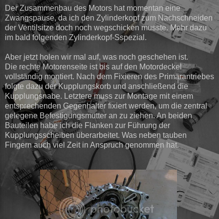
Der Zusammenbau des Motors hat momentan eine
Zwangspause, da ich den Zylinderkopf zum Nachschneiden
der Ventilsitze doch noch wegschicken musste. Mehr dazu
im bald folgenden Zylinderkopf-Sspezial.
Aber jetzt holen wir mal auf, was noch geschehen ist.
Die rechte Motorenseite ist bis auf den Motordeckel
vollständig montiert. Nach dem Fixieren des Primärantriebes
folgte dazu der Kupplungskorb und anschließend die
Kupplungsnabe. Letztere muss zur Montage mit einem
entsprechenden Gegenhalter fixiert werden, um die zentral
gelegene Befestigungsmutter an zu ziehen. An beiden
Bauteilen habe ich die Flanken zur Führung der
Kupplungsscheiben überarbeitet. Was neben tauben
Fingern auch viel Zeit in Anspruch genommen hat.