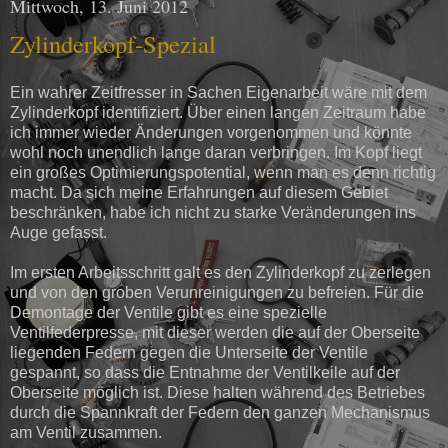
Mittwoch, 13. Juni 2012
Zylinderkopf-Spezial
Ein wahrer Zeitfresser in Sachen Eigenarbeit wäre mit dem
Zylinderkopf identifiziert. Über einen langen Zeitraum habe
ich immer wieder Änderungen vorgenommen und könnte
wohl noch unendlich lange daran verbringen. Im Kopf liegt
ein großes Optimierungspotential, wenn man es denn richtig
macht. Da sich meine Erfahrungen auf diesem Gebiet
beschränken, habe ich nicht zu starke Veränderungen ins
Auge gefasst.
Im ersten Arbeitsschritt galt es den Zylinderkopf zu zerlegen
und von den groben Verunreinigungen zu befreien. Für die
Demontage der Ventile gibt es eine spezielle
Ventilfederpresse, mit dieser werden die auf der Oberseite
liegenden Federn gegen die Unterseite der Ventile
gespannt, so dass die Entnahme der Ventilkeile auf der
Oberseite möglich ist. Diese halten während des Betriebes
durch die Spannkraft der Federn den ganzen Mechanismus
am Ventil zusammen.