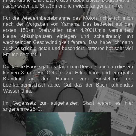
Italien
waren die Straßen endlich wieder angenehm frei.
Für die Wiederinbetriebnahme des Motors richte ich mich
nach den Vorgaben von Yamaha. Das bedeutet auf den
ersten 150km Drehzahlen über 4.200U/min vermeiden,
kleine Abkühlpausen einlegen und schaltfreudig mit
wechselnder Geschwindigkeit fahren. Das habe ich dann
auch ausgiebig getan und besonders letzteres hat sehr viel
Freude bereitet. :)
Die kleine Pause gab es dann zum Beispiel auch an diesem
kleinen Strom. Ein Getränk zur Erfrischung und ein gratis
Branding an den Händen vom Einstellung der
Leerlaufgemischschraube. Gut das der Bach kühlendes
Wasser führte.
Im Gegensatz zur aufgeheizten Stadt waren es hier
angenehme 25°C.