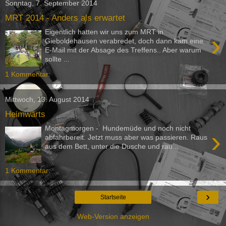
Sonntag, 7. September 2014
MRT 2014 - Anders als erwartet
Eigentlich hatten wir uns zum MRT in
›
Gieboldehausen verabredet, doch dann kam eine
E-Mail mit der Absage des Treffens.. Aber warum
sollte ...
1 Kommentar:
Mittwoch, 13. August 2014
Heimwärts
Montagmorgen - Hundemüde und noch nicht
›
abfahrbereit. Jetzt muss aber was passieren. Raus
aus dem Bett, unter die Dusche und rau...
1 Kommentar:
›
Startseite
Web-Version anzeigen