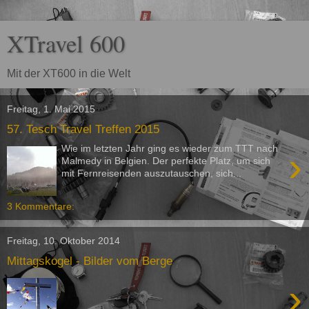
XTravel 600
Mit der XT600 in die Welt
Freitag, 1. Mai 2015
57. Tesch Travel Treffen 2015
Wie im letzten Jahr ging es wieder zum TTT nach
›
Malmedy in Belgien. Der perfekte Platz, um sich
mit Fernreisenden auszutauschen, sich...
3 Kommentare:
Freitag, 10. Oktober 2014
Mittagskogel - Bilder vom Berge
›