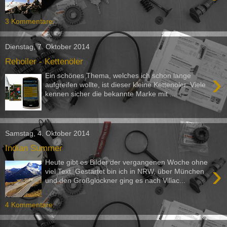
3 Kommentare:
Dienstag, 7. Oktober 2014
Rehoiler - Kettenöler
›
Ein schönes Thema, welches ich schon lange
aufgreifen wollte, ist dieser kleine Kettenöler. Viele
kennen sicher die bekannte Marke mit ...
Samstag, 4. Oktober 2014
Indian Summer
Heute gibt es Bilder der vergangenen Woche ohne
›
viel Text. Gestartet bin ich in NRW, über München
und den Großglockner ging es nach Villac...
4 Kommentare: