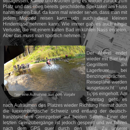
Mittagessen, Kaffee und Kuchen ging es wieder zurück zum
Platz und das oben bereits geschilderte Spektakel am Fluss
nahm seinen Lauf. da kann mal wieder sehen, dass man mit
jedem Mopped reisen kann udn auch diese kleinen
Hindernisse nehmen kann. Wie immer gab es auch eingie
Verluste, die mit einem kalten Bad im kühlen Nass endeten.
Aber das muss man sportlich nehmen. ;)
Der Abend endet
wieder mit Bier und
Gegrilltem am
Lagerfeuer bei
Benzingesprächen.
Reisepläne werden
ausgetauscht und
Tipps eingeholt. Am
hier eine Aufnahme aus dem Vorjahr
Sonntag geht es
nach Aufräumen des Platzes wieder Richtung Heimat durch
die luexemburgische Schweiz und entlang der deutsch-
französischem Grenzgebiet auf beiden Seiten. Einer der
letzten Grenzübergänge ist jedoch gesperrt und wir fahren
nach dem GPS quer durch den Wald. Zu unserer