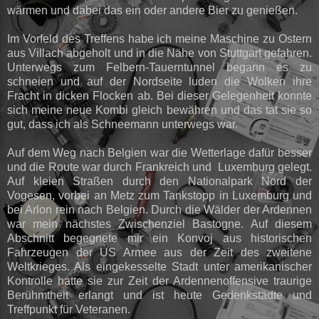
wärmen und dabei das ein oder andere Bier zu genießen.
Im Vorfeld des Treffens habe ich meine Maschine zu Ostern
aus Villach abgeholt und in die Nähe von Stuttgart gefahren.
Unterwegs zum Felbern-Tauerntunnel begann es zu
schneien und auf der Nordseite luden die Wolken ihre
Fracht in dicken Flocken ab. Bei dieser Gelegenheit konnte
sich meine neue Kombi gleich bewähren und das tat sie so
gut, dass ich als Schneemann unterwegs war.
Auf dem Weg nach Belgien war die Wetterlage dafür besser
und die Route war durch Frankreich und Luxemburg gelegt.
Auf kleien Straßen durch den Nationalpark Nord der
Vogesen, vorbei an Metz zum Tankstopp in Luxemburg und
bei Arlon rein nach Belgien. Durch die Wälder der Ardennen
war mein nächstes Zwischenziel Bastogne. Auf diesem
Abschnitt begegnete mir ein Konvoj aus historischen
Fahrzeugen der US Armee aus der Zeit des zweitene
Weltkrieges. Als eingekesselte Stadt unter amerikanischer
Kontrolle hatte sie zur Zeit der Ardennenoffensive traurige
Berühmtheit erlangt und ist heute Gedenkstädte und
Treffpunkt für Veteranen.