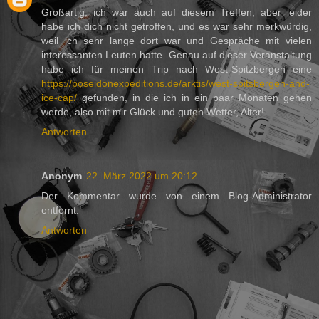
Großartig, ich war auch auf diesem Treffen, aber leider
habe ich dich nicht getroffen, und es war sehr merkwürdig,
weil ich sehr lange dort war und Gespräche mit vielen
interessanten Leuten hatte. Genau auf dieser Veranstaltung
habe ich für meinen Trip nach West-Spitzbergen eine
https://poseidonexpeditions.de/arktis/west-spitsbergen-and-
ice-cap/
gefunden, in die ich in ein paar Monaten gehen
werde, also mit mir Glück und guten Wetter, Alter!
Antworten
Anonym
22. März 2022 um 20:12
Der Kommentar wurde von einem Blog-Administrator
entfernt.
Antworten