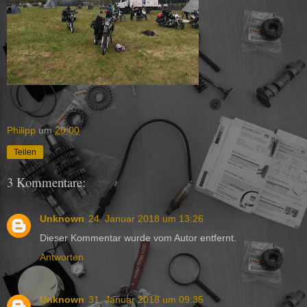
Philipp
um
20:00
Teilen
3 Kommentare:
Unknown
24. Januar 2018 um 13:26
Dieser Kommentar wurde vom Autor entfernt.
Antworten
Unknown
31. Januar 2018 um 09:35