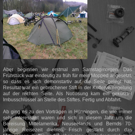
Aber beginnen wir erstmal am Samstagmorgen. Das
Frühstück war eindeutig zu früh für mein Mopped angesetzt,
so dass es sich demonstartiv auf die Seite gelegt hat.
Resultat war ein gebrochener Stift in der Kofferverriegelung
auf der rechten Seite. Als Notlösung kam ein gekürzter
Imbusschlüssel an Stelle des Stiftes. Fertig und Abfahrt.
Ab ging es zu den Vorträgen in Hünningen, die wie immer
sehr interessant waren und sich in diesem Jahr um die
Bereisung Mittelamerika, Neuseelands und Bernds 70-
jährige Reisezeit drehten. Frisch gestärkt durch das