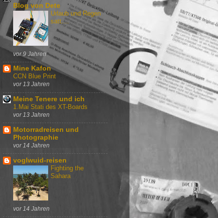
Blog von Dete
Urlaub und Regen
satt....
vor 9 Jahren
Mine Kafon
CCN Blue Print
vor 13 Jahren
Meine Tenere und ich
1.Mai Stati des XT-Boards
vor 13 Jahren
Motorradreisen und
Photographie
vor 14 Jahren
voglwuid-reisen
Fighting the
Sahara
vor 14 Jahren