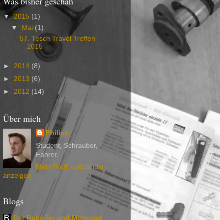
Was bisher geschah
▼
2015
(1)
▼
Mai
(1)
57. Tesch Travel Treffen
2015
►
2014
(8)
►
2013
(6)
►
2012
(14)
Über mich
Philipp
Student, Schrauber,
Fahrer.
Mein Profil vollständig
anzeigen
Blogs
Der Rehoiler und Motorrad