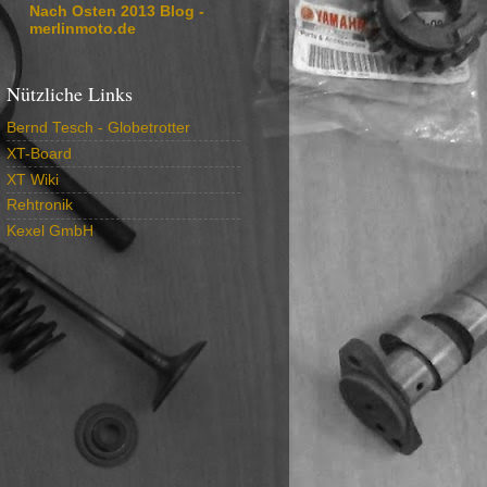
Nach Osten 2013 Blog -
merlinmoto.de
Nützliche Links
Bernd Tesch - Globetrotter
XT-Board
XT Wiki
Rehtronik
Kexel GmbH