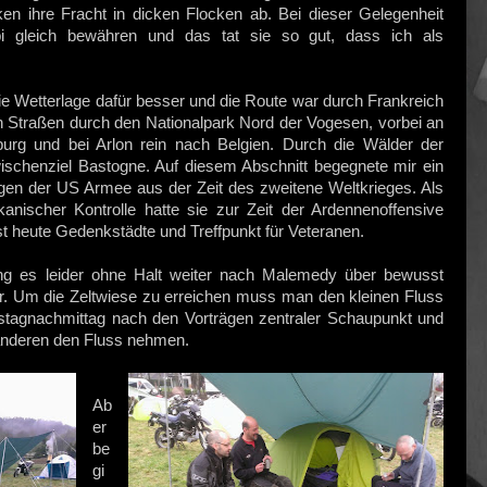
ken ihre Fracht in dicken Flocken ab. Bei dieser Gelegenheit
 gleich bewähren und das tat sie so gut, dass ich als
e Wetterlage dafür besser und die Route war durch Frankreich
n Straßen durch den Nationalpark Nord der Vogesen, vorbei an
rg und bei Arlon rein nach Belgien. Durch die Wälder der
schenziel Bastogne. Auf diesem Abschnitt begegnete mir ein
gen der US Armee aus der Zeit des zweitene Weltkrieges. Als
kanischer Kontrolle hatte sie zur Zeit der Ardennenoffensive
ist heute Gedenkstädte und Treffpunkt für Veteranen.
ng es leider ohne Halt weiter nach Malemedy über bewusst
er. Um die Zeltwiese zu erreichen muss man den kleinen Fluss
stagnachmittag nach den Vorträgen zentraler Schaupunkt und
 anderen den Fluss nehmen.
Ab
er
be
gi