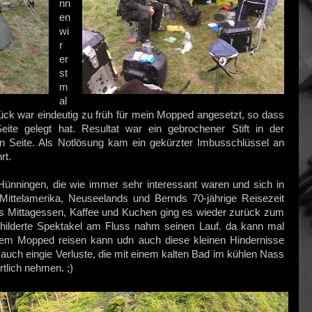
nn
en
wi
r
er
st
m
al
k war eindeutig zu früh für mein Mopped angesetzt, so dass
eite gelegt hat. Resultat war ein gebrochener Stift in der
ten Seite. Als Notlösung kam ein gekürzter Imbusschlüssel an
rt.
Hünningen, die wie immer sehr interessant waren und sich in
ittelamerika, Neuseelands und Bernds 70-jährige Reisezeit
das Mittagessen, Kaffee und Kuchen ging es wieder zurück zum
childerte Spektakel am Fluss nahm seinen Lauf. da kann mal
em Mopped reisen kann udn auch diese kleinen Hindernisse
uch eingie Verluste, die mit einem kalten Bad im kühlen Nass
tlich nehmen. ;)