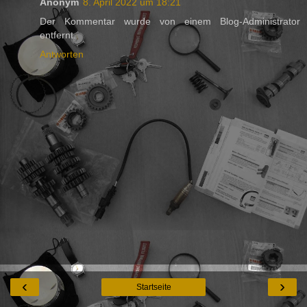
Anonym
8. April 2022 um 18:21
Der Kommentar wurde von einem Blog-Administrator
entfernt.
Antworten
‹
›
Startseite