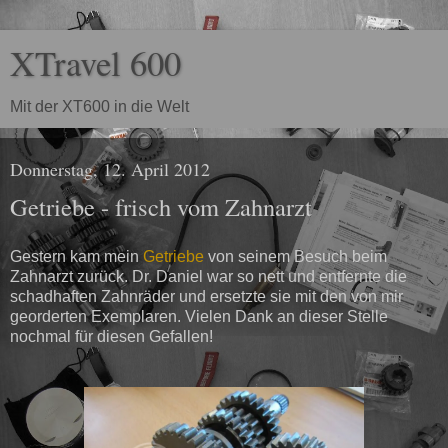
XTravel 600
Mit der XT600 in die Welt
Donnerstag, 12. April 2012
Getriebe - frisch vom Zahnarzt
Gestern kam mein
Getriebe
von seinem Besuch beim
Zahnarzt zurück. Dr. Daniel war so nett und entfernte die
schadhaften Zahnräder und ersetzte sie mit den von mir
georderten Exemplaren. Vielen Dank an dieser Stelle
nochmal für diesen Gefallen!