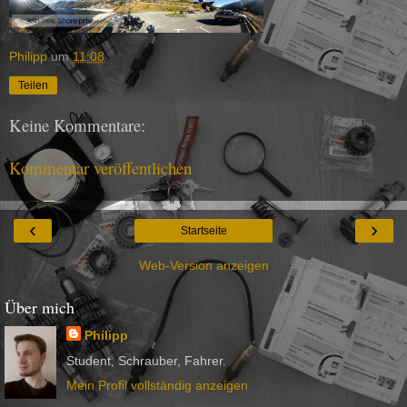
Philipp
um
11:08
Teilen
Keine Kommentare:
Kommentar veröffentlichen
‹
›
Startseite
Web-Version anzeigen
Über mich
Philipp
Student, Schrauber, Fahrer.
Mein Profil vollständig anzeigen